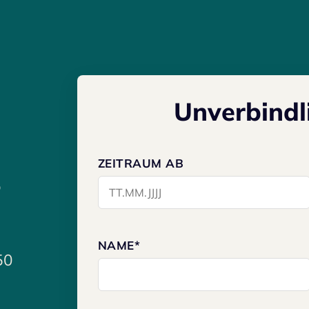
S UNS EINE NACHR
Unverbindl
DIREKT NACH DE
ZEITRAUM AB
b
NAME*
50