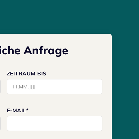
ICHT – WIR
iche Anfrage
M AUFTAUCHEN
ZEITRAUM BIS
E-MAIL*