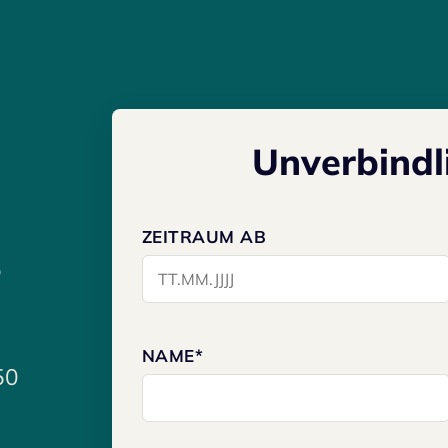
S UNS EINE NACHR
Unverbindl
DIREKT NACH DE
ZEITRAUM AB
b
NAME*
50