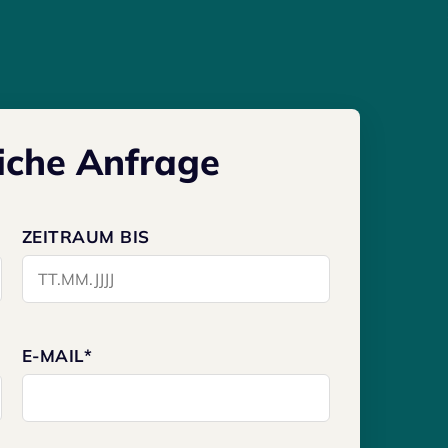
ICHT – WIR
iche Anfrage
M AUFTAUCHEN
ZEITRAUM BIS
E-MAIL*